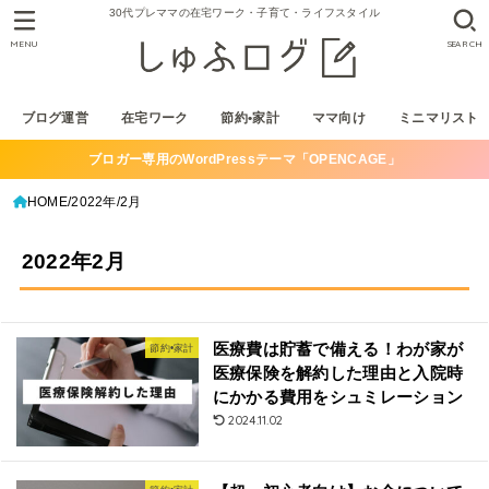
30代プレママの在宅ワーク・子育て・ライフスタイル
MENU
SEARCH
ブログ運営
在宅ワーク
節約•家計
ママ向け
ミニマリスト
ブロガー専用のWordPressテーマ「OPENCAGE」
HOME
2022年
2月
2022年2月
医療費は貯蓄で備える！わが家が
節約•家計
医療保険を解約した理由と入院時
にかかる費用をシュミレーション
2024.11.02