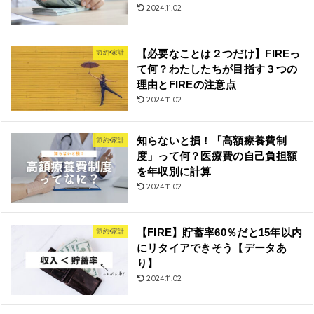
2024.11.02
【必要なことは２つだけ】FIREっ
節約•家計
て何？わたしたちが目指す３つの
理由とFIREの注意点
2024.11.02
知らないと損！「高額療養費制
節約•家計
度」って何？医療費の自己負担額
を年収別に計算
2024.11.02
【FIRE】貯蓄率60％だと15年以内
節約•家計
にリタイアできそう【データあ
り】
2024.11.02