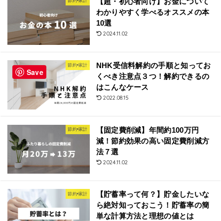
【超・初心者向け】お金について
節約•家計
わかりやすく学べるオススメの本
10選
2024.11.02
NHK受信料解約の手順と知ってお
節約•家計
Save
くべき注意点３つ！解約できるの
はこんなケース
2022.08.15
【固定費削減】年間約100万円
節約•家計
減！節約効果の高い固定費削減方
法７選
2024.11.02
【貯蓄率って何？】貯金したいな
節約•家計
ら絶対知っておこう！貯蓄率の簡
単な計算方法と理想の値とは