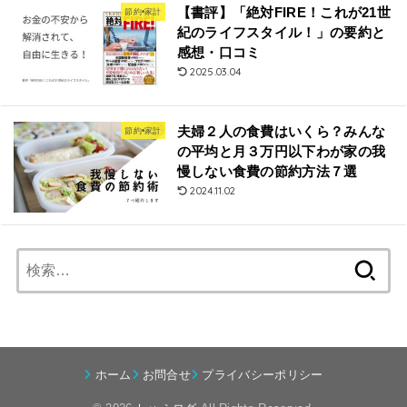
【書評】「絶対FIRE！これが21世
節約•家計
紀のライフスタイル！」の要約と
感想・口コミ
2025.03.04
夫婦２人の食費はいくら？みんな
節約•家計
の平均と月３万円以下わが家の我
慢しない食費の節約方法７選
2024.11.02
検
索:
ホーム
お問合せ
プライバシーポリシー