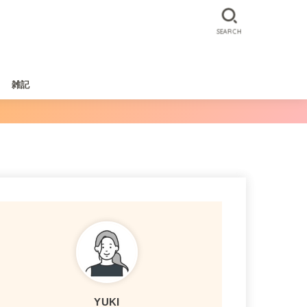
SEARCH
雑記
YUKI