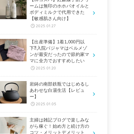
ームは無印のホホバオイルと
ボディミルクで代用できた
【敏感肌さん向け】
2025.01.27
【出産準備】1着1,000円以
下⁈入院パジャマはベルメゾ
ンが最安だったので節約家マ
マに全力でおすすめしたい
2025.01.20
岩鋳の南部鉄瓶ではじめるし
あわせな白湯生活【レビュ
ー】
2025.01.05
主婦は雑記ブログで楽しみな
がら稼ぐ！始め方と続け方の
コツ・メリットデメリット