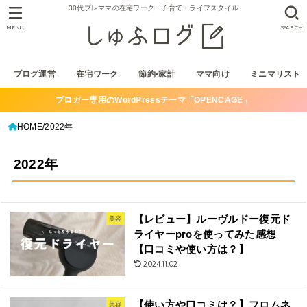
30代プレママの在宅ワーク・子育て・ライフスタイル
MENU
SEARCH
ブログ運営
在宅ワーク
節約•家計
ママ向け
ミニマリスト
ブロガー専用のWordPressテーマ「OPENCAGE」
HOME
2022年
2022年
【レビュー】ルーヴルドー復元ド
美容
ライヤーproを使ってみた感想
【口コミや使い方は？】
2024.11.02
【使い方や口コミは？】フロムネ
美容