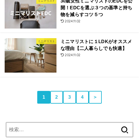
30歳女性ミニマリストのEDCを公
ミニマリスト
開！EDCを選ぶ３つの基準と持ち
物を減らすコツ５つ
2024.11.02
ミニマリストに１LDKがオススメ
ミニマリスト
な理由【二人暮らしでも快適】
2024.11.02
1
2
3
4
＞
検
索: