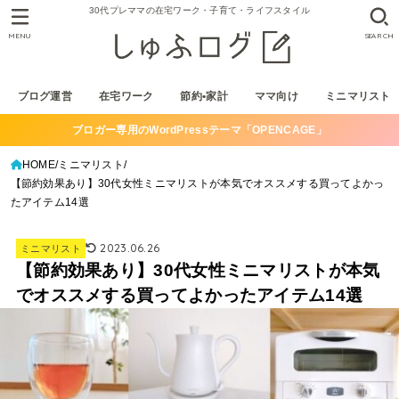
30代プレママの在宅ワーク・子育て・ライフスタイル
MENU
SEARCH
ブログ運営
在宅ワーク
節約•家計
ママ向け
ミニマリスト
ブロガー専用のWordPressテーマ「OPENCAGE」
HOME
ミニマリスト
【節約効果あり】30代女性ミニマリストが本気でオススメする買ってよかっ
たアイテム14選
2023.06.26
ミニマリスト
【節約効果あり】30代女性ミニマリストが本気
でオススメする買ってよかったアイテム14選