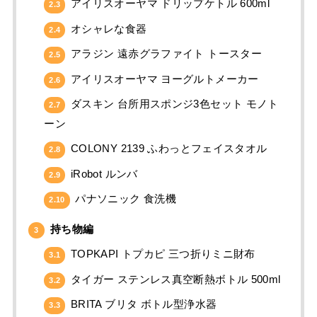
アイリスオーヤマ ドリップケトル 600ml
2.3
オシャレな食器
2.4
アラジン 遠赤グラファイト トースター
2.5
アイリスオーヤマ ヨーグルトメーカー
2.6
ダスキン 台所用スポンジ3色セット モノト
2.7
ーン
COLONY 2139 ふわっとフェイスタオル
2.8
iRobot ルンバ
2.9
パナソニック 食洗機
2.10
持ち物編
3
TOPKAPI トプカピ 三つ折りミニ財布
3.1
タイガー ステンレス真空断熱ボトル 500ml
3.2
BRITA ブリタ ボトル型浄水器
3.3