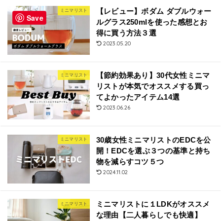
【レビュー】ボダム ダブルウォー
ミニマリスト
Save
ルグラス250mlを使った感想とお
得に買う方法３選
2023.05.20
【節約効果あり】30代女性ミニマ
ミニマリスト
リストが本気でオススメする買っ
てよかったアイテム14選
2023.06.26
30歳女性ミニマリストのEDCを公
ミニマリスト
開！EDCを選ぶ３つの基準と持ち
物を減らすコツ５つ
2024.11.02
ミニマリストに１LDKがオススメ
ミニマリスト
な理由【二人暮らしでも快適】