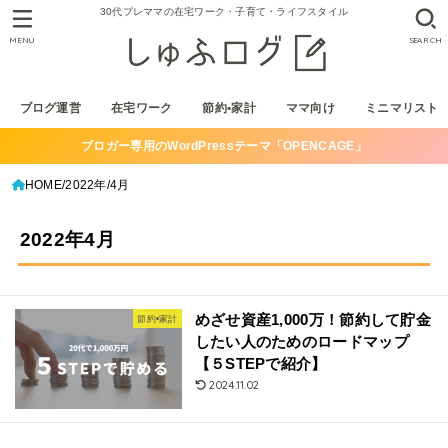
30代プレママの在宅ワーク・子育て・ライフスタイル
MENU
SEARCH
ブログ運営
在宅ワーク
節約•家計
ママ向け
ミニマリスト
ブロガー専用のWordPressテーマ「OPENCAGE」
HOME
2022年
4月
2022年4月
めざせ資産1,000万！節約して貯金
節約•家計
したい人のためのロードマップ
【５STEPで紹介】
2024.11.02