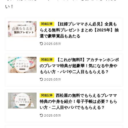
い！
【妊婦プレママさん必見】全員も
関連記事
らえる無料プレゼントまとめ【2025年】抽
選で豪華賞品もあたる
2025.03.11
【これが無料⁈】アカチャンホンポ
関連記事
のプレママ特典が超豪華！気になる中身や
もらい方・パパや二人目ももらえる？
2025.03.11
西松屋の無料でもらえるプレママ
関連記事
特典の中身を紹介！母子手帳は必要？もら
い方・二人目やパパでももらえる？
2025.03.11