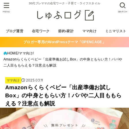
30代プレママの在宅ワーク・子育て・ライフスタイル
MENU
SEARCH
ブログ運営
在宅ワーク
節約•家計
ママ向け
ミニマリスト
ブロガー専用のWordPressテーマ「OPENCAGE」
HOME
ママ向け
Amazonらくらくベビー「出産準備お試しBox」の中身ともらい方！パパや
二人目ももらえる？注意点も解説
2025.03.11
ママ向け
Amazonらくらくベビー「出産準備お試し
Box」の中身ともらい方！パパや二人目ももら
える？注意点も解説