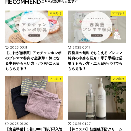
RECOMMEND
ママ向け
ママ向け
2025.03.11
2025.03.11
【これが無料⁈】アカチャンホンポ
西松屋の無料でもらえるプレママ
のプレママ特典が超豪華！気にな
特典の中身を紹介！母子手帳は必
る中身やもらい方・パパや二人目
要？もらい方・二人目やパパでも
ももらえる？
もらえる？
ママ向け
ママ向け
2025.01.20
2025.01.27
【出産準備】1着1,000円以下⁈入院
【神コスパ】妊娠線予防クリーム