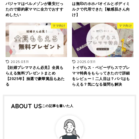
パジャマはベルメゾンが最安だっ
は無印のホホバオイルとボディミ
たので節約家ママに全力でおすす
ルクで代用できた【敏感肌さん向
めしたい
け】
ママ向け
ママ向け
2025.03.11
2025.03.11
【妊婦プレママさん必見】全員も
トイザらス・ベビーザらスでプレ
らえる無料プレゼントまとめ
ママ特典をもらってきたので詳細
【2025年】抽選で豪華賞品もあた
をレビュー！二人目は？パパはも
る
らえる？気になる疑問も解決
ABOUT US