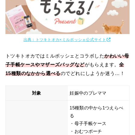
出典：トツキトオカ×ミルポッシェ公式サイト
トツキトオカではミルポッシェとコラボした
かわいい母
子手帳ケースやマザーズバッグなど
がもらえます。
全
15種類のなかから選べる
のでどれにしようか迷う…！
対象
妊娠中のプレママ
15種類の中から1つえらべ
る
・母子手帳ケース
・おむつポーチ