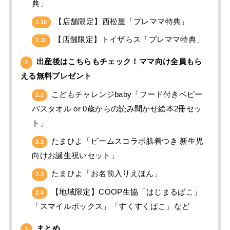
典」
【店舗限定】西松屋「プレママ特典」
1.10
【店舗限定】トイザらス「プレママ特典」
1.11
出産後はこちらもチェック！ママ向け全員もら
2
える無料プレゼント
こどもチャレンジbaby「フード付きベビー
2.1
バスタオル or 0歳からの読み聞かせ絵本2冊セッ
ト」
たまひよ「ビームスコラボ肌着つき 新生児
2.2
向けお誕生祝いセット」
たまひよ「お名前入りえほん」
2.3
【地域限定】COOP生協「はじまるばこ」
2.4
「スマイルボックス」「すくすくばこ」など
まとめ
3