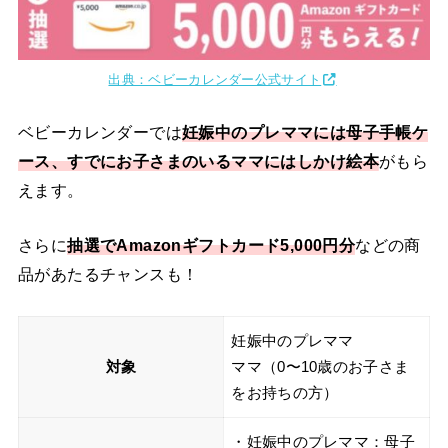
出典：ベビーカレンダー公式サイト
ベビーカレンダーでは
妊娠中のプレママには母子手帳ケ
ース、すでにお子さまのいるママにはしかけ絵本
がもら
えます。
さらに
抽選でAmazonギフトカード5,000円分
などの商
品があたるチャンスも！
妊娠中のプレママ
対象
ママ（0〜10歳のお子さま
をお持ちの方）
・妊娠中のプレママ：母子