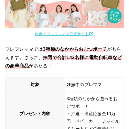
出典：フレフレママ公式サイト
フレフレママでは
3種類のなかからおむつポーチ
がもら
えます。さらに、
抽選で合計143名様に電動自転車など
の豪華商品
があたる！
対象
妊娠中のプレママ
3種類のなかから選べるお
むつポーチ
プレゼント内容
・抽選：出産応援金10万
円、ベビーカー、チャイル
ドシートなどの豪華商品