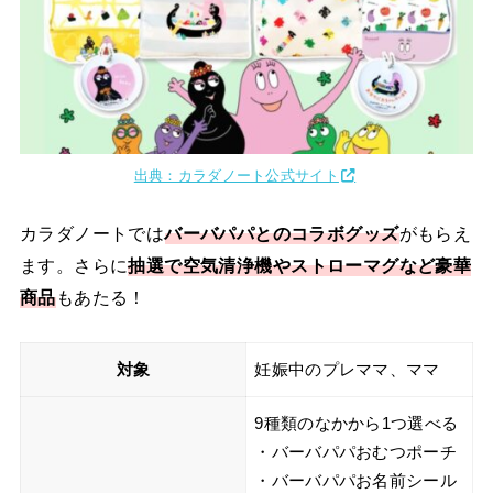
出典：カラダノート公式サイト
カラダノートでは
バーバパパとのコラボグッズ
がもらえ
ます。さらに
抽選で空気清浄機やストローマグなど豪華
商品
もあたる！
対象
妊娠中のプレママ、ママ
9種類のなかから1つ選べる
・バーバパパおむつポーチ
・バーバパパお名前シール