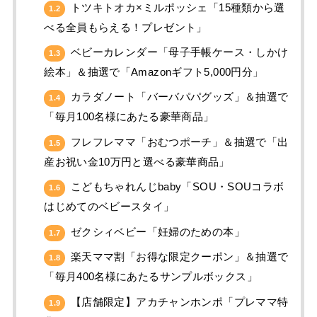
トツキトオカ×ミルポッシェ「15種類から選
1.2
べる全員もらえる！プレゼント」
ベビーカレンダー「母子手帳ケース・しかけ
1.3
絵本」＆抽選で「Amazonギフト5,000円分」
カラダノート「バーバパパグッズ」＆抽選で
1.4
「毎月100名様にあたる豪華商品」
フレフレママ「おむつポーチ」＆抽選で「出
1.5
産お祝い金10万円と選べる豪華商品」
こどもちゃれんじbaby「SOU・SOUコラボ
1.6
はじめてのベビースタイ」
ゼクシィベビー「妊婦のための本」
1.7
楽天ママ割「お得な限定クーポン」＆抽選で
1.8
「毎月400名様にあたるサンプルボックス」
【店舗限定】アカチャンホンポ「プレママ特
1.9