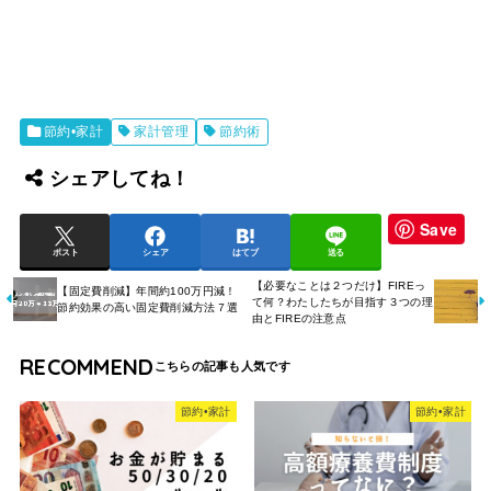
節約•家計
家計管理
節約術
シェアしてね！
Save
ポスト
シェア
はてブ
送る
【必要なことは２つだけ】FIREっ
【固定費削減】年間約100万円減！
て何？わたしたちが目指す３つの理
節約効果の高い固定費削減方法７選
由とFIREの注意点
RECOMMEND
節約•家計
節約•家計