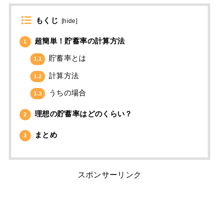
もくじ
[
hide
]
超簡単！貯蓄率の計算方法
1
貯蓄率とは
1.1
計算方法
1.2
うちの場合
1.3
理想の貯蓄率はどのくらい？
2
まとめ
3
スポンサーリンク