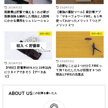
2024.11.02
2024.11.02
医療費は貯蓄で備える！わが家が
【最強の蓄財ツール】家計簿アプ
医療保険を解約した理由と入院時
リ「マネーフォワードME」を１年
にかかる費用をシュミレーション
使ってわかったメリット７つとデ
メリット２つ
節約•家計
節約•家計
2024.11.02
2024.11.02
【必要なことは２つだけ】FIREっ
【FIRE】貯蓄率60％だと15年以内
て何？わたしたちが目指す３つの
にリタイアできそう【データあ
理由とFIREの注意点
り】
ABOUT US