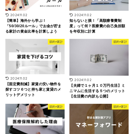
2024.11.02
2024.11.02
【簡単】海外から学ぶ！
知らないと損！「高額療養費制
「50/30/20ルール」でお金が貯ま
度」って何？医療費の自己負担額
る家計の黄金比率を計算しよう
を年収別に計算
節約•家計
節約•家計
2024.11.02
2024.11.02
【固定費削減】家賃の安い物件を
【夫婦で１ヶ月１０万円生活】ミ
探すコツ６つと持ち家と賃貸のメ
ニマムに生活する５つのメリット
リットデメリット
【生活費の内訳も公開】
節約•家計
節約•家計