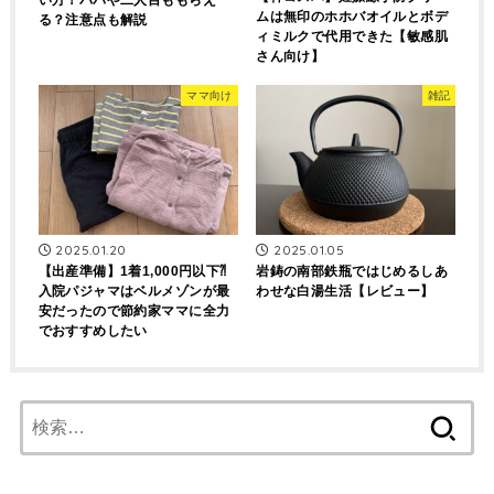
ムは無印のホホバオイルとボデ
る？注意点も解説
ィミルクで代用できた【敏感肌
さん向け】
ママ向け
雑記
2025.01.20
2025.01.05
【出産準備】1着1,000円以下⁈
岩鋳の南部鉄瓶ではじめるしあ
入院パジャマはベルメゾンが最
わせな白湯生活【レビュー】
安だったので節約家ママに全力
でおすすめしたい
検
索: