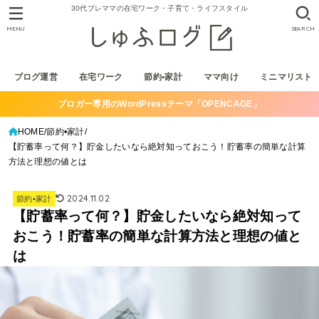
30代プレママの在宅ワーク・子育て・ライフスタイル
MENU
SEARCH
ブログ運営
在宅ワーク
節約•家計
ママ向け
ミニマリスト
ブロガー専用のWordPressテーマ「OPENCAGE」
HOME
節約•家計
【貯蓄率って何？】貯金したいなら絶対知っておこう！貯蓄率の簡単な計算
方法と理想の値とは
2024.11.02
節約•家計
【貯蓄率って何？】貯金したいなら絶対知って
おこう！貯蓄率の簡単な計算方法と理想の値と
は