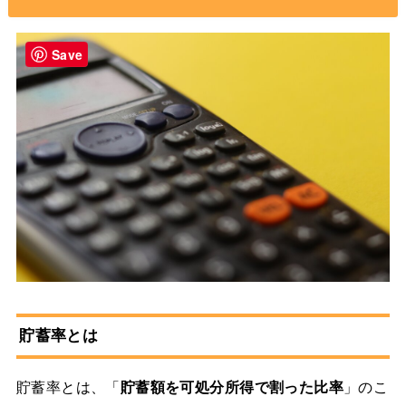
Save
貯蓄率とは
貯蓄率とは、「
貯蓄額を可処分所得で割った比率
」のこ