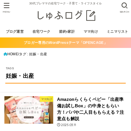
30代プレママの在宅ワーク・子育て・ライフスタイル
MENU
SEARCH
ブログ運営
在宅ワーク
節約•家計
ママ向け
ミニマリスト
ブロガー専用のWordPressテーマ「OPENCAGE」
HOME
タグ : 妊娠・出産
妊娠・出産
Amazonらくらくベビー「出産準
ママ向け
備お試しBox」の中身ともらい
方！パパや二人目ももらえる？注
意点も解説
2025.03.11