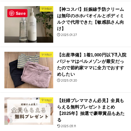
【神コスパ】妊娠線予防クリーム
ママ向け
Save
は無印のホホバオイルとボディミ
ルクで代用できた【敏感肌さん向
け】
2025.01.27
【出産準備】1着1,000円以下⁈入院
ママ向け
パジャマはベルメゾンが最安だっ
たので節約家ママに全力でおすす
めしたい
2025.01.20
【妊婦プレママさん必見】全員も
ママ向け
らえる無料プレゼントまとめ
【2025年】抽選で豪華賞品もあた
る
2025.03.11