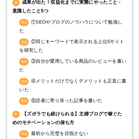
成果が出た！収益化までに実際にやったこと・
4
意識したこと5つ
①SEOやブログのノウハウについて勉強し
4.1
た
②同じキーワードで表示される上位5サイト
4.2
を研究した
③自分が愛用している商品のレビューを書い
4.3
た
④メリットだけでなくデメリットも正直に書
4.4
いた
⑤読者に寄り添った記事を書いた
4.5
【ズボラでも続けられる】主婦ブログで稼ぐた
5
めのモチベーションの保ち方
最初から完璧を目指さない
5.1