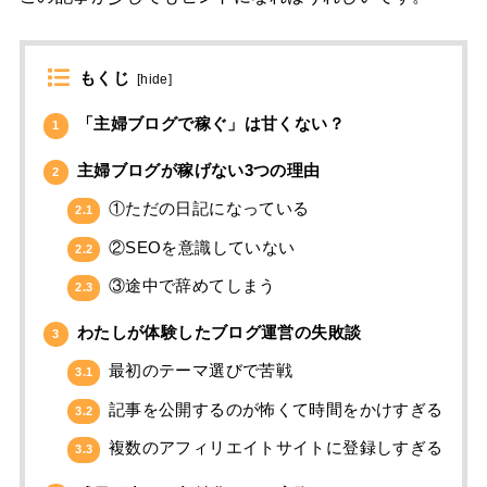
もくじ
[
hide
]
「主婦ブログで稼ぐ」は甘くない？
1
主婦ブログが稼げない3つの理由
2
①ただの日記になっている
2.1
②SEOを意識していない
2.2
③途中で辞めてしまう
2.3
わたしが体験したブログ運営の失敗談
3
最初のテーマ選びで苦戦
3.1
記事を公開するのが怖くて時間をかけすぎる
3.2
複数のアフィリエイトサイトに登録しすぎる
3.3