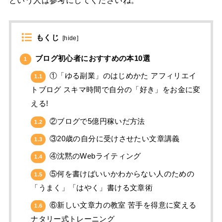
もくじ
[
hide
]
ブログ初心者におすすめの本10選
1
①「ゆる副業」のはじめかた アフィリエイ
1.1
トブログ スキマ時間で自分の「好き」をお金に変
える!
②ブログで5億円稼いだ方法
1.2
③20歳の自分に受けさせたい文章講義
1.3
④沈黙のWebライティング
1.4
⑤何を書けばいいかわからない人のための
1.5
「うまく」「はやく」書ける文章術
⑥新しい文章力の教室 苦手を得意に変える
1.6
ナタリー式トレーニング