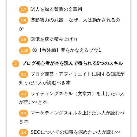
⑦人を操る禁断の文章術
1.7
⑧影響力の武器 – なぜ、人は動かされるの
1.8
か
⑨億を稼ぐ積み上げ力
1.9
⑩【番外編】夢をかなえるゾウ1
1.10
ブログ初心者が本を読んで得られる5つのスキル
2
ブログ運営・アフィリエイトに関する知識が
2.1
知りたい人が読むべき本
ライティングスキル（文章力）を上げたい人
2.2
が読むべき本
マーケティングスキルを上げたい人が読むべ
2.3
き本
SEOについての知識を深めたい人が読むべ
2.4