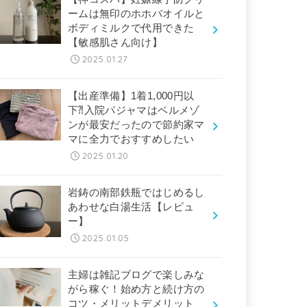
ームは無印のホホバオイルと
ボディミルクで代用できた
【敏感肌さん向け】
2025.01.27
【出産準備】1着1,000円以
下⁈入院パジャマはベルメゾ
ンが最安だったので節約家マ
マに全力でおすすめしたい
2025.01.20
岩鋳の南部鉄瓶ではじめるし
あわせな白湯生活【レビュ
ー】
2025.01.05
主婦は雑記ブログで楽しみな
がら稼ぐ！始め方と続け方の
コツ・メリットデメリット